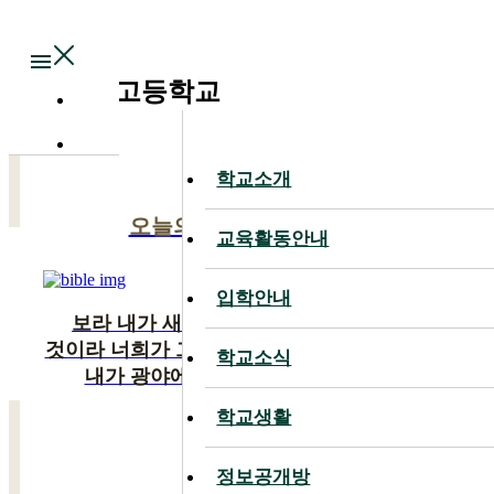
Main
대전대신고등학교
학교소개
학교소개
오늘의 말씀
교육활동안내
교육활동안내
입학안내
입학안내
보라 내가 새 일을 행하리니 이제 나타낼
것이라 너희가 그것을 알지 못하겠느냐 반드시
학교소식
학교소식
내가 광야에 길을 사막에 강을 내리니
학교생활
학교생활
이사야 43:19
정보공개방
정보공개방