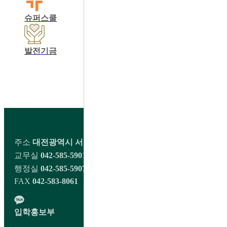
슈퍼스쿨
학교운영위원회
동창회
발전기금
학교정보공개
교육비납입영수증출력
학생회 커뮤니티
주소
대전광역시 서구 오량1길 98 대전대신고등학교
교무실
042-585-5901~2
행정실
042-585-5907
FAX
042-583-8061
입학홍보부