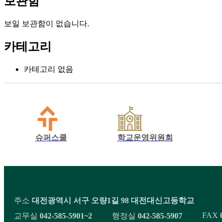
보관함
보일 보관함이 없습니다.
카테고리
카테고리 없음
슈퍼스쿨
학교운영위원회
주소
대전광역시 서구 오량1길 98 대전대신고등학교
FAX
교무실
042-585-5901~2
행정실
042-585-5907