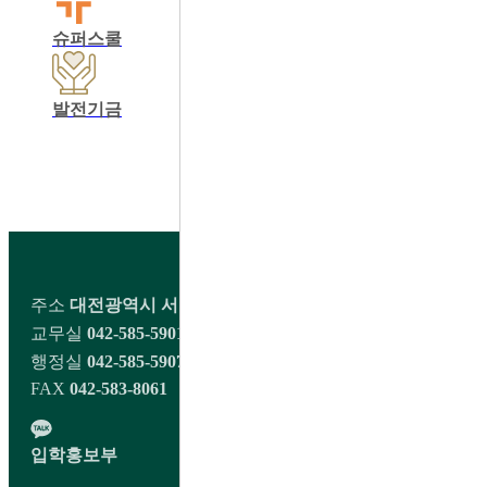
슈퍼스쿨
학교운영위원회
동창회
발전기금
학교정보공개
교육비납입영수증출력
학생회 커뮤니티
주소
대전광역시 서구 오량1길 98 대전대신고등학교
교무실
042-585-5901~2
행정실
042-585-5907
FAX
042-583-8061
입학홍보부