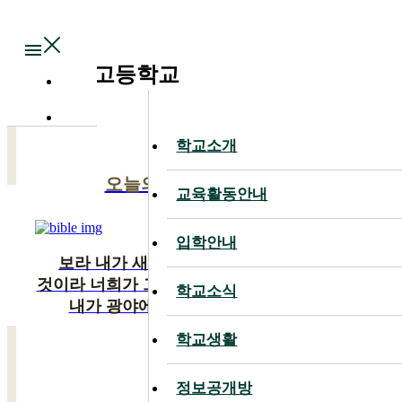
Main
대전대신고등학교
학교소개
학교소개
오늘의 말씀
교육활동안내
교육활동안내
입학안내
입학안내
보라 내가 새 일을 행하리니 이제 나타낼
것이라 너희가 그것을 알지 못하겠느냐 반드시
학교소식
학교소식
내가 광야에 길을 사막에 강을 내리니
학교생활
학교생활
이사야 43:19
정보공개방
정보공개방