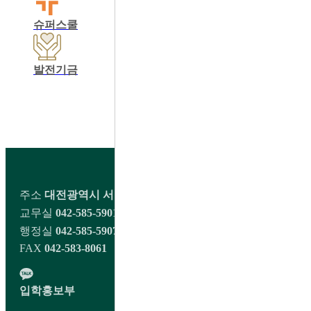
슈퍼스쿨
학교운영위원회
동창회
발전기금
학교정보공개
교육비납입영수증출력
학생회 커뮤니티
주소
대전광역시 서구 오량1길 98 대전대신고등학교
교무실
042-585-5901~2
행정실
042-585-5907
FAX
042-583-8061
입학홍보부