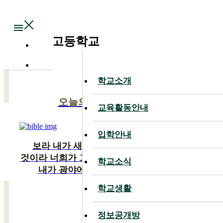
Main
대전대신고등학교
학교소개
학교소개
오늘의 말씀
교육활동안내
교육활동안내
입학안내
입학안내
보라 내가 새 일을 행하리니 이제 나타낼
것이라 너희가 그것을 알지 못하겠느냐 반드시
학교소식
학교소식
내가 광야에 길을 사막에 강을 내리니
학교생활
학교생활
이사야 43:19
정보공개방
정보공개방