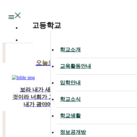
Main
대전대신고등학교
학교소개
학교소개
오늘의 말씀
교육활동안내
교육활동안내
입학안내
입학안내
보라 내가 새 일을 행하리니 이제 나타낼
것이라 너희가 그것을 알지 못하겠느냐 반드시
학교소식
학교소식
내가 광야에 길을 사막에 강을 내리니
학교생활
학교생활
이사야 43:19
정보공개방
정보공개방