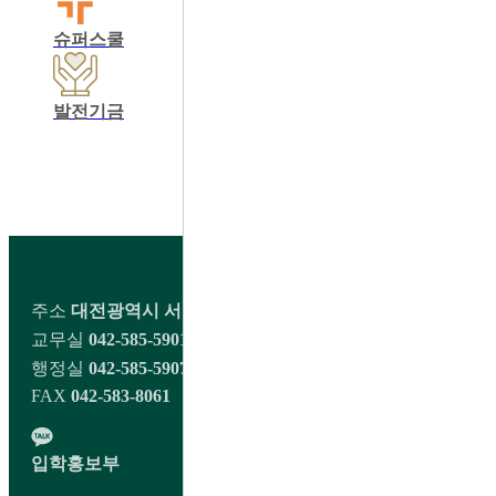
슈퍼스쿨
학교운영위원회
동창회
발전기금
학교정보공개
교육비납입영수증출력
학생회 커뮤니티
주소
대전광역시 서구 오량1길 98 대전대신고등학교
교무실
042-585-5901~2
행정실
042-585-5907
FAX
042-583-8061
입학홍보부