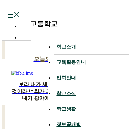
Main
대전대신고등학교
학교소개
학교소개
오늘의 말씀
교육활동안내
교육활동안내
입학안내
입학안내
보라 내가 새 일을 행하리니 이제 나타낼
것이라 너희가 그것을 알지 못하겠느냐 반드시
학교소식
학교소식
내가 광야에 길을 사막에 강을 내리니
학교생활
학교생활
이사야 43:19
정보공개방
정보공개방