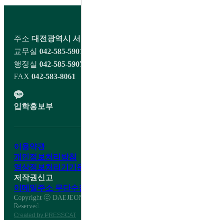
주소
대전광역시 서구 오량1길 98 대전대신고등학교
교무실
042-585-5901~2
행정실
042-585-5907
FAX
042-583-8061
입학홍보부
이용약관
개인정보처리방침
영상정보처리기기운영·관리방침
저작권신고
이메일주소 무단수집거부
Copyright ⓒ DAEJEON DAESHIN HIGH SCHOOL All Right
Reserved.
Created by PRESSCAT