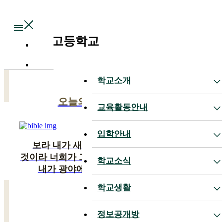
Main
대전대신고등학교
학교소개
학교소개
오늘의 말씀
교육활동안내
교육활동안내
입학안내
입학안내
보라 내가 새 일을 행하리니 이제 나타낼
것이라 너희가 그것을 알지 못하겠느냐 반드시
학교소식
학교소식
내가 광야에 길을 사막에 강을 내리니
학교생활
학교생활
이사야 43:19
정보공개방
정보공개방