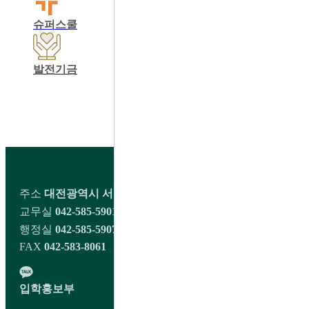
슈퍼스쿨
학교운영위원회
동창회
발전기금
학교정보공개
교육비납입영수증출력
학생회 커뮤니티
주소
대전광역시 서구 오량1길 98 대전대신고등학교
교무실
042-585-5901~2
행정실
042-585-5907
FAX
042-583-8061
입학홍보부