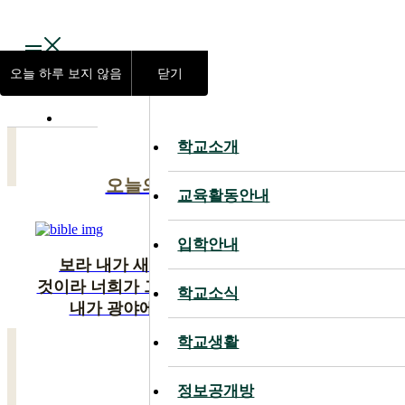
Main
대전대신고등학교
오늘 하루 보지 않음
닫기
학교소개
학교소개
오늘의 말씀
교육활동안내
교육활동안내
입학안내
입학안내
보라 내가 새 일을 행하리니 이제 나타낼
것이라 너희가 그것을 알지 못하겠느냐 반드시
학교소식
학교소식
내가 광야에 길을 사막에 강을 내리니
학교생활
학교생활
이사야 43:19
정보공개방
정보공개방