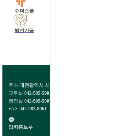
슈퍼스쿨
학교운영위원회
동창회
발전기금
학교정보공개
교육비납입영수증출력
학생회 커뮤니티
주소
대전광역시 서구 오량1길 98 대전대신고등학교
교무실
042-585-5901~2
행정실
042-585-5907
FAX
042-583-8061
입학홍보부