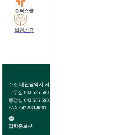
슈퍼스쿨
학교운영위원회
동창회
발전기금
학교정보공개
교육비납입영수증출력
학생회 커뮤니티
주소
대전광역시 서구 오량1길 98 대전대신고등학교
교무실
042-585-5901~2
행정실
042-585-5907
FAX
042-583-8061
입학홍보부