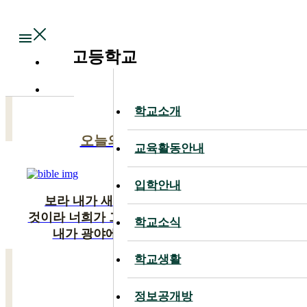
Main
대전대신고등학교
학교소개
학교소개
오늘의 말씀
교육활동안내
교육활동안내
입학안내
입학안내
보라 내가 새 일을 행하리니 이제 나타낼
것이라 너희가 그것을 알지 못하겠느냐 반드시
학교소식
학교소식
내가 광야에 길을 사막에 강을 내리니
학교생활
학교생활
이사야 43:19
정보공개방
정보공개방