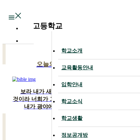
Main
대전대신고등학교
학교소개
학교소개
오늘의 말씀
교육활동안내
교육활동안내
입학안내
입학안내
보라 내가 새 일을 행하리니 이제 나타낼
것이라 너희가 그것을 알지 못하겠느냐 반드시
학교소식
학교소식
내가 광야에 길을 사막에 강을 내리니
학교생활
학교생활
이사야 43:19
정보공개방
정보공개방