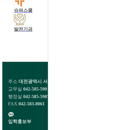
슈퍼스쿨
학교운영위원회
동창회
발전기금
학교정보공개
교육비납입영수증출력
학생회 커뮤니티
주소
대전광역시 서구 오량1길 98 대전대신고등학교
교무실
042-585-5901~2
행정실
042-585-5907
FAX
042-583-8061
입학홍보부