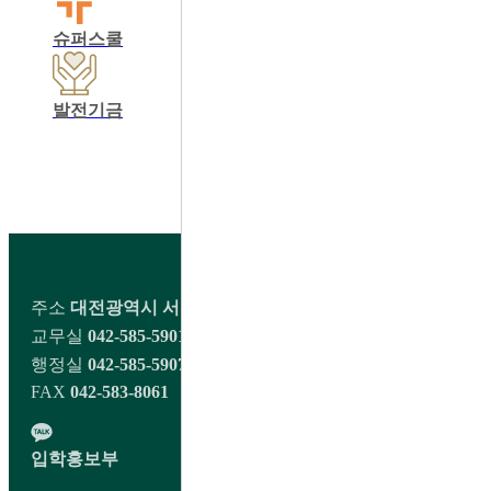
슈퍼스쿨
학교운영위원회
동창회
발전기금
학교정보공개
교육비납입영수증출력
학생회 커뮤니티
주소
대전광역시 서구 오량1길 98 대전대신고등학교
교무실
042-585-5901~2
행정실
042-585-5907
FAX
042-583-8061
입학홍보부