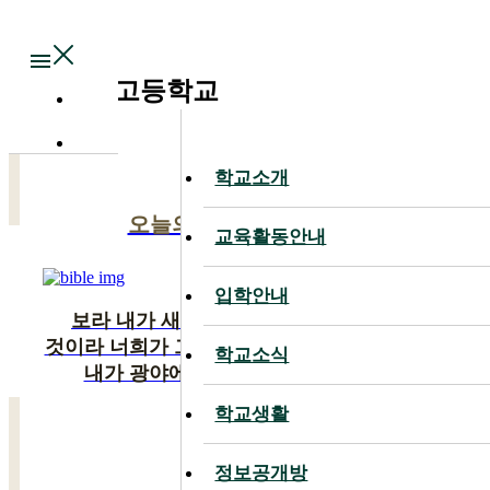
Main
대전대신고등학교
학교소개
학교소개
오늘의 말씀
교육활동안내
교육활동안내
입학안내
입학안내
보라 내가 새 일을 행하리니 이제 나타낼
것이라 너희가 그것을 알지 못하겠느냐 반드시
학교소식
학교소식
내가 광야에 길을 사막에 강을 내리니
학교생활
학교생활
이사야 43:19
정보공개방
정보공개방