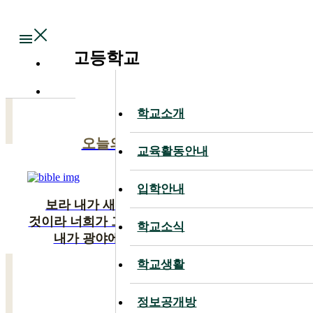
Main
대전대신고등학교
학교소개
학교소개
오늘의 말씀
교육활동안내
교육활동안내
입학안내
입학안내
보라 내가 새 일을 행하리니 이제 나타낼
것이라 너희가 그것을 알지 못하겠느냐 반드시
학교소식
학교소식
내가 광야에 길을 사막에 강을 내리니
학교생활
학교생활
이사야 43:19
정보공개방
정보공개방