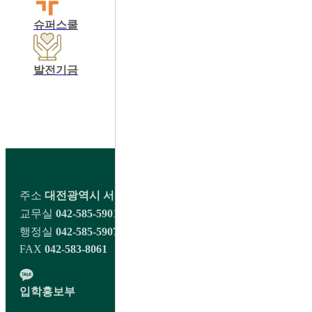
슈퍼스쿨
학교운영위원회
동창회
발전기금
학교정보공개
교육비납입영수증출력
학생회 커뮤니티
주소
대전광역시 서구 오량1길 98 대전대신고등학교
교무실
042-585-5901~2
행정실
042-585-5907
FAX
042-583-8061
입학홍보부